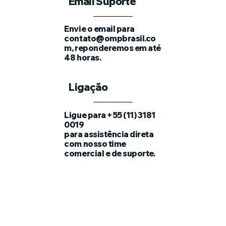
Email Suporte
Envie o email para
contato@ompbrasil.co
m
, reponderemos em até
48 horas.
Ligação
Ligue para +55 (11) 3181
0019
para assistência direta
com nosso time
comercial e de suporte.