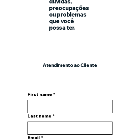
dúvidas,
preocupações
ou problemas
que você
possa ter.
Atendimento ao Cliente
First name
*
Last name
*
Email
*